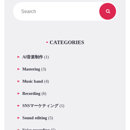
CATEGORIES
AI音楽制作
(1)
Mastering
(3)
Music band
(4)
Recording
(6)
SNSマーケティング
(1)
Sound editing
(5)