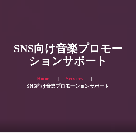
HOME
ギャラリー写真
SNS向け音楽プロモー
プランと価格
ションサポート
ショップ
ブログ
Home
Services
SNS向け音楽プロモーションサポート
サービス一覧1
サービス一覧2
当社実績
Looking for the English site? Click here → English version here
くまのピンクル