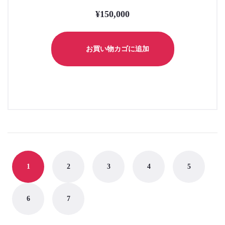
シ
¥
150,000
ョ
ン
は
お買い物カゴに追加
商
品
ペ
ー
ジ
か
ら
選
択
1
2
3
4
5
で
き
ま
6
7
す