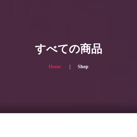
HOME
ギャラリー写真
すべての商品
プランと価格
ショップ
Home
Shop
ブログ
サービス一覧1
サービス一覧2
当社実績
Looking for the English site? Click here → English version here
くまのピンクル