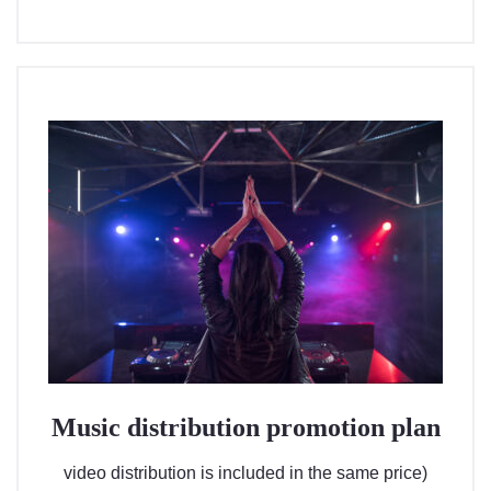
は
複
数
の
バ
リ
エ
ー
シ
ョ
ン
が
あ
り
ま
す。
Music distribution promotion plan
オ
video distribution is included in the same price)
プ