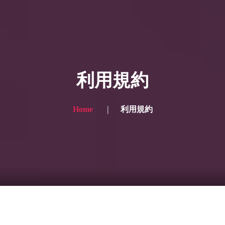
HOME
ギャラリー写真
利用規約
プランと価格
ショップ
Home
利用規約
ブログ
サービス一覧1
サービス一覧2
当社実績
Looking for the English site? Click here → English version here
くまのピンクル