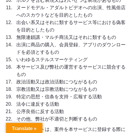
ポルノを含む表現又はわいせつな表現があるもの
ヌードモデル・アダルトビデオへの出演、性風俗店
へのスカウトなどを目的としたもの
出会い系又はそれに類するサービス等における偽客
を目的としたもの
無限連鎖講・マルチ商法又はそれに類するもの
出演に商品の購入、会員登録、アプリのダウンロー
ドを必須とするもの
いわゆるステルスマーケティング
本サービス及び弊社の運営するサービスに競合する
もの
政治活動又は政治活動につながるもの
宗教活動又は宗教活動につながるもの
特定の思想・信条を支持・広報する活動
法令に違反する活動
公序良俗に反する活動
その他、弊社が不適切と判断するもの
Translate »
クライアントは、案件を本サービスに登録する際に