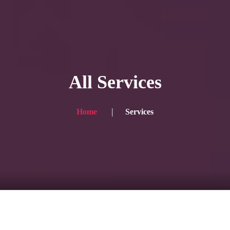
HOME
ギャラリー写真
All Services
プランと価格
ショップ
Home
Services
ブログ
サービス一覧1
サービス一覧2
当社実績
Looking for the English site? Click here → English version here
くまのピンクル