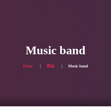
ー写真
プランと価格
ショップ
ブログ
サービス一
 for the English site? Click here → English version here
く
の声
お問い合わせ
Music band
Home
商品
Music band