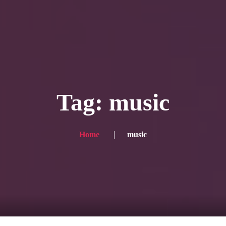
ー写真
プランと価格
ショップ
ブログ
サービス一
 for the English site? Click here → English version here
く
の声
お問い合わせ
Tag: music
Home
music