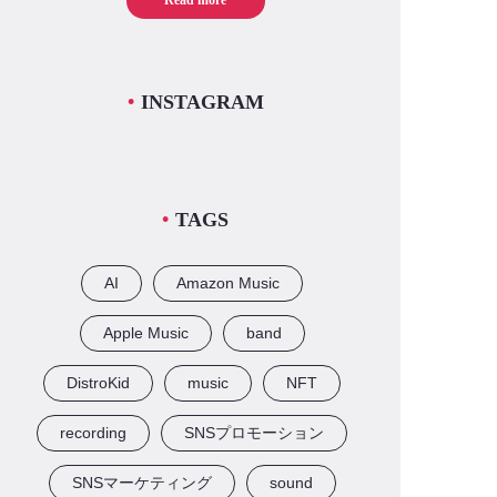
Read more
INSTAGRAM
TAGS
AI
Amazon Music
Apple Music
band
DistroKid
music
NFT
recording
SNSプロモーション
SNSマーケティング
sound