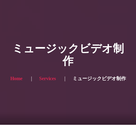
HOME
ギャラリー写真
ミュージックビデオ制
プランと価格
作
ショップ
ブログ
Home
Services
ミュージックビデオ制作
サービス一覧1
サービス一覧2
当社実績
Looking for the English site? Click here → English version here
くまのピンクル