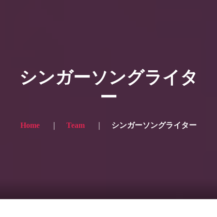
HOME
ギャラリー写真
シンガーソングライタ
プランと価格
ー
ショップ
ブログ
Home
Team
シンガーソングライター
サービス一覧1
サービス一覧2
当社実績
Looking for the English site? Click here → English version here
くまのピンクル