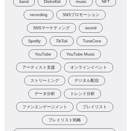
band
DistroKid
music
NFT
recording
SNSプロモーション
SNSマーケティング
sound
Spotify
TikTok
TuneCore
YouTube
YouTube Music
アーティスト支援
オンラインイベント
ストリーミング
デジタル配信
データ分析
トレンド分析
ファンエンゲージメント
プレイリスト
プレイリスト戦略