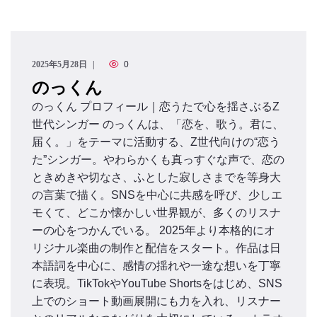
のっくん
お客様の声
2025年5月28日
0
お問い合わせ
のっくん
のっくん プロフィール｜恋うたで心を揺さぶるZ
世代シンガー のっくんは、「恋を、歌う。君に、
届く。」をテーマに活動する、Z世代向けの“恋う
た”シンガー。やわらかくも真っすぐな声で、恋の
ときめきや切なさ、ふとした寂しさまでを等身大
の言葉で描く。SNSを中心に共感を呼び、少しエ
モくて、どこか懐かしい世界観が、多くのリスナ
ーの心をつかんでいる。 2025年より本格的にオ
リジナル楽曲の制作と配信をスタート。作品は日
本語詞を中心に、感情の揺れや一途な想いを丁寧
に表現。TikTokやYouTube Shortsをはじめ、SNS
上でのショート動画展開にも力を入れ、リスナー