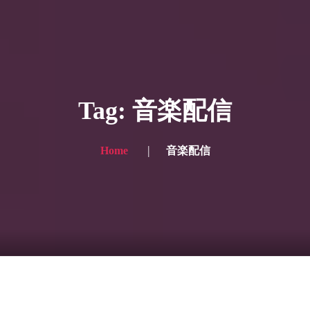
HOME
ギャラリー写真
Tag: 音楽配信
プランと価格
ショップ
Home
音楽配信
ブログ
サービス一覧1
サービス一覧2
当社実績
Looking for the English site? Click here → English version here
くまのピンクル