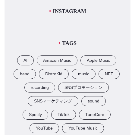
INSTAGRAM
TAGS
AI
Amazon Music
Apple Music
band
DistroKid
music
NFT
recording
SNSプロモーション
SNSマーケティング
sound
Spotify
TikTok
TuneCore
YouTube
YouTube Music