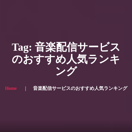
HOME
ギャラリー写真
Tag: 音楽配信サービス
プランと価格
のおすすめ人気ランキ
ショップ
ング
ブログ
サービス一覧1
Home
音楽配信サービスのおすすめ人気ランキング
サービス一覧2
当社実績
Looking for the English site? Click here → English version here
くまのピンクル