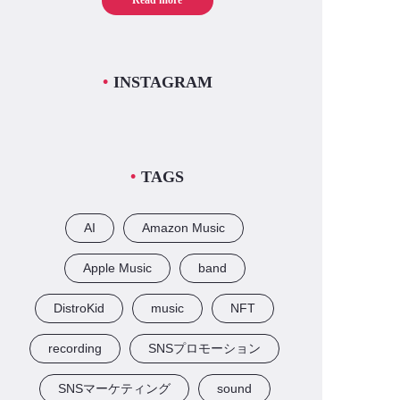
Read more
INSTAGRAM
TAGS
AI
Amazon Music
Apple Music
band
DistroKid
music
NFT
recording
SNSプロモーション
SNSマーケティング
sound