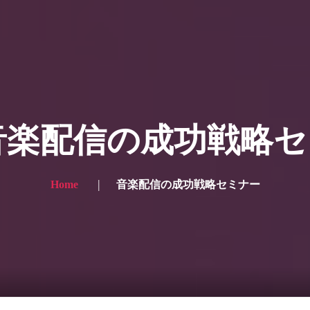
ー写真
プランと価格
ショップ
ブログ
サービス一
 for the English site? Click here → English version here
く
の声
お問い合わせ
: 音楽配信の成功戦略
Home
音楽配信の成功戦略セミナー