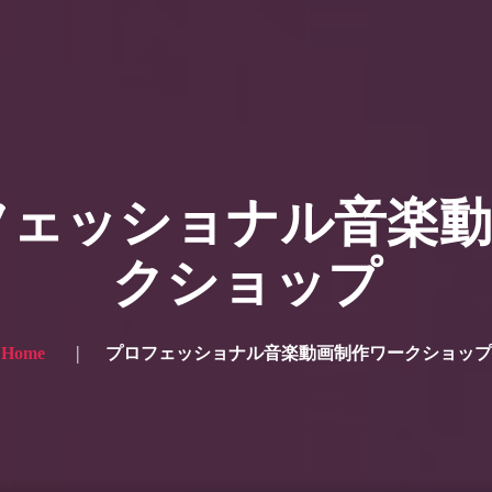
ー写真
プランと価格
ショップ
ブログ
サービス一
 for the English site? Click here → English version here
く
の声
お問い合わせ
プロフェッショナル音楽
クショップ
Home
プロフェッショナル音楽動画制作ワークショップ