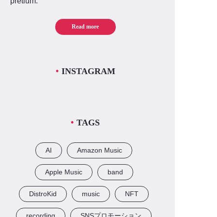
pretium.
Read more
INSTAGRAM
TAGS
AI
Amazon Music
Apple Music
band
DistroKid
music
NFT
recording
SNSプロモーション