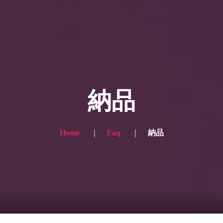
ー写真
プランと価格
ショップ
ブログ
サービス一
 for the English site? Click here → English version here
く
の声
お問い合わせ
納品
Home
Faq
納品