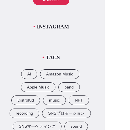
Read more
INSTAGRAM
TAGS
AI
Amazon Music
Apple Music
band
DistroKid
music
NFT
recording
SNSプロモーション
SNSマーケティング
sound