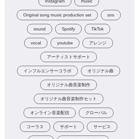
Instagram
music
Original song music production set
sns
sound
Spotify
TikTok
vocal
youtube
アレンジ
アーティストサポート
インフルエンサーコラボ
オリジナル曲
オリジナル曲音楽制作
オリジナル曲音楽制作セット
オンライン音楽配信
グローバル
コーラス
サポート
サービス