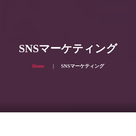
HOME
ギャラリー写真
SNSマーケティング
プランと価格
ショップ
Home
SNSマーケティング
ブログ
サービス一覧1
サービス一覧2
当社実績
Looking for the English site? Click here → English version here
くまのピンクル