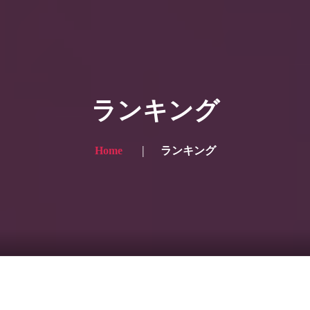
HOME
ギャラリー写真
ランキング
プランと価格
ショップ
Home
ランキング
ブログ
サービス一覧1
サービス一覧2
当社実績
Looking for the English site? Click here → English version here
くまのピンクル