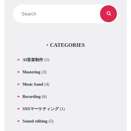
CATEGORIES
AI音楽制作
(1)
Mastering
(3)
Music band
(4)
Recording
(6)
SNSマーケティング
(1)
Sound editing
(5)