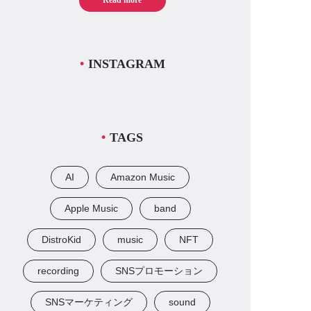
Read more
INSTAGRAM
TAGS
AI
Amazon Music
Apple Music
band
DistroKid
music
NFT
recording
SNSプロモーション
SNSマーケティング
sound