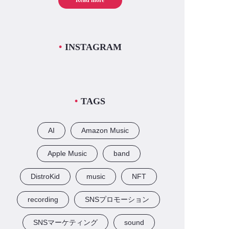
Read more
INSTAGRAM
TAGS
AI
Amazon Music
Apple Music
band
DistroKid
music
NFT
recording
SNSプロモーション
SNSマーケティング
sound