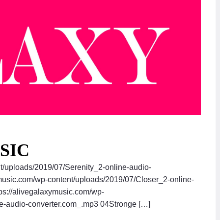
USIC
t/uploads/2019/07/Serenity_2-online-audio-
music.com/wp-content/uploads/2019/07/Closer_2-online-
s://alivegalaxymusic.com/wp-
e-audio-converter.com_.mp3 04Stronge […]