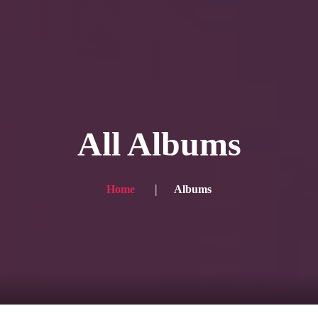
ー写真
プランと価格
ショップ
ブログ
サービス一
 for the English site? Click here → English version here
く
の声
お問い合わせ
All Albums
Home
Albums