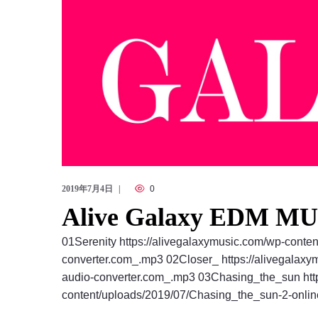
2019年7月4日
0
Alive Galaxy EDM M
01Serenity https://alivegalaxymusic.com/wp-conten
converter.com_.mp3 02Closer_ https://alivegalaxy
audio-converter.com_.mp3 03Chasing_the_sun http
content/uploads/2019/07/Chasing_the_sun-2-onlin