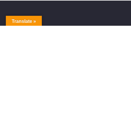
Translate »
ITUNES、SPOTIFY、APPLE MUSIC、その他数百の
ストアで音楽を販売する