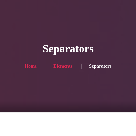
HOME
ギャラリー写真
Separators
プランと価格
ショップ
Home
Elements
Separators
ブログ
サービス一覧1
サービス一覧2
当社実績
Looking for the English site? Click here → English version here
くまのピンクル