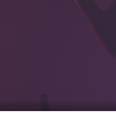
0
覧1
サービス一覧2
まのピンクル