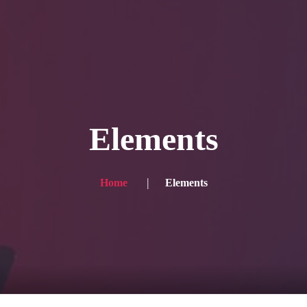
ー写真
プランと価格
ショップ
ブログ
サービス一
 for the English site? Click here → English version here
く
の声
お問い合わせ
Elements
Home
Elements