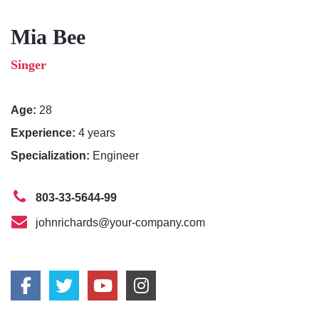
のっくん
Mia Bee
お客様の声
Singer
お問い合わせ
Age:
28
Experience:
4 years
Specialization:
Engineer
803-33-5644-99
johnrichards@your-company.com