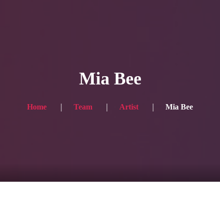
HOME
ギャラリー写真
Mia Bee
プランと価格
ショップ
Home
Team
Artist
Mia Bee
ブログ
サービス一覧1
サービス一覧2
当社実績
Looking for the English site? Click here → English version here
くまのピンクル