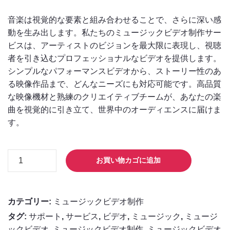
音楽は視覚的な要素と組み合わせることで、さらに深い感
動を生み出します。私たちのミュージックビデオ制作サー
ビスは、アーティストのビジョンを最大限に表現し、視聴
者を引き込むプロフェッショナルなビデオを提供します。
シンプルなパフォーマンスビデオから、ストーリー性のあ
る映像作品まで、どんなニーズにも対応可能です。高品質
な映像機材と熟練のクリエイティブチームが、あなたの楽
曲を視覚的に引き立て、世界中のオーディエンスに届けま
す。
ミ
お買い物カゴに追加
ュ
ー
ジ
カテゴリー:
ミュージックビデオ制作
ッ
タグ:
サポート
,
サービス
,
ビデオ
,
ミュージック
,
ミュージ
ク
ックビデオ
,
ミュージックビデオ制作
,
ミュージックビデオ