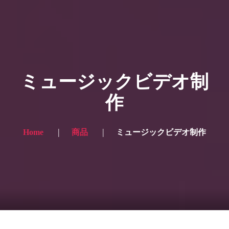
HOME
ギャラリー写真
ミュージックビデオ制
プランと価格
作
ショップ
ブログ
Home
商品
ミュージックビデオ制作
サービス一覧1
サービス一覧2
当社実績
Looking for the English site? Click here → English version here
くまのピンクル