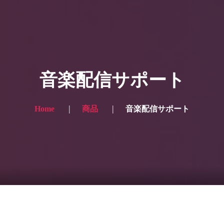
HOME
ギャラリー写真
音楽配信サポート
プランと価格
ショップ
Home
商品
音楽配信サポート
ブログ
サービス一覧1
サービス一覧2
当社実績
Looking for the English site? Click here → English version here
くまのピンクル