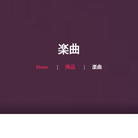
HOME
ギャラリー写真
楽曲
プランと価格
ショップ
Home
商品
楽曲
ブログ
サービス一覧1
サービス一覧2
当社実績
Looking for the English site? Click here → English version here
くまのピンクル