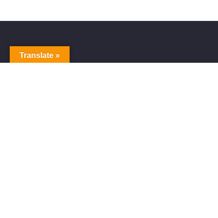
Translate »
ITUNES、SPOTIFY、APPLE MUSIC、その他数百の