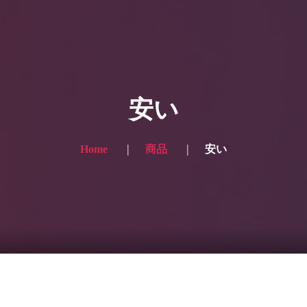
HOME
ギャラリー写真
安い
プランと価格
ショップ
Home
商品
安い
ブログ
サービス一覧1
サービス一覧2
当社実績
Looking for the English site? Click here → English version here
くまのピンクル