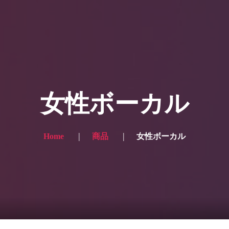
ー写真
プランと価格
ショップ
ブログ
サービス一
 for the English site? Click here → English version here
く
の声
お問い合わせ
女性ボーカル
Home
商品
女性ボーカル