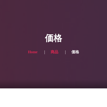
HOME
ギャラリー写真
価格
プランと価格
ショップ
Home
商品
価格
ブログ
サービス一覧1
サービス一覧2
当社実績
Looking for the English site? Click here → English version here
くまのピンクル