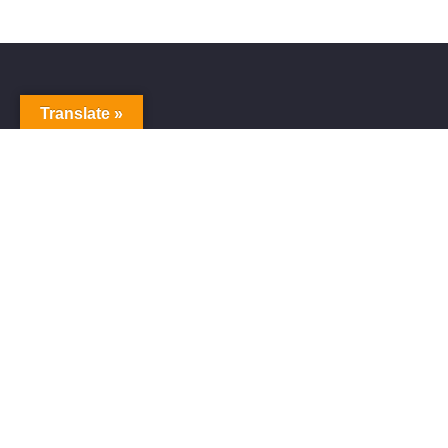
Translate »
ITUNES、SPOTIFY、APPLE MUSIC、その他数百の