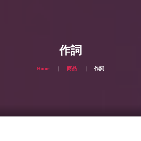
HOME
ギャラリー写真
作詞
プランと価格
ショップ
Home
商品
作詞
ブログ
サービス一覧1
サービス一覧2
当社実績
Looking for the English site? Click here → English version here
くまのピンクル