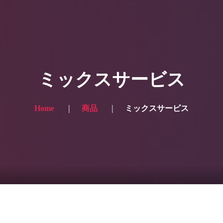
HOME
ギャラリー写真
ミックスサービス
プランと価格
ショップ
Home
商品
ミックスサービス
ブログ
サービス一覧1
サービス一覧2
当社実績
Looking for the English site? Click here → English version here
くまのピンクル