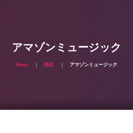
HOME
ギャラリー写真
アマゾンミュージック
プランと価格
ショップ
Home
商品
アマゾンミュージック
ブログ
サービス一覧1
サービス一覧2
当社実績
Looking for the English site? Click here → English version here
くまのピンクル