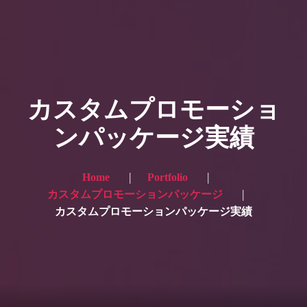
HOME
ギャラリー写真
カスタムプロモーショ
プランと価格
ンパッケージ実績
ショップ
ブログ
Home
Portfolio
カスタムプロモーションパッケージ
サービス一覧1
カスタムプロモーションパッケージ実績
サービス一覧2
当社実績
Looking for the English site? Click here → English version here
くまのピンクル