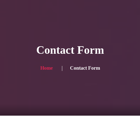
HOME
ギャラリー写真
Contact Form
プランと価格
ショップ
Home
Contact Form
ブログ
サービス一覧1
サービス一覧2
当社実績
Looking for the English site? Click here → English version here
くまのピンクル