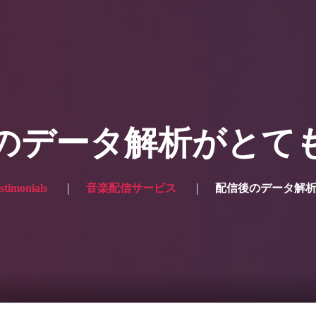
ー写真
プランと価格
ショップ
ブログ
サービス一
 for the English site? Click here → English version here
く
の声
お問い合わせ
のデータ解析がとて
stimonials
音楽配信サービス
配信後のデータ解