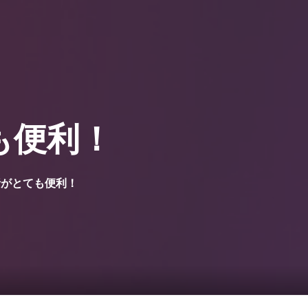
0
覧1
サービス一覧2
まのピンクル
も便利！
析がとても便利！