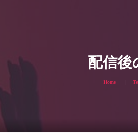
HOME
ギャラリ
当社実績
Looking
のっくん
お客様
配信後
Home
Te