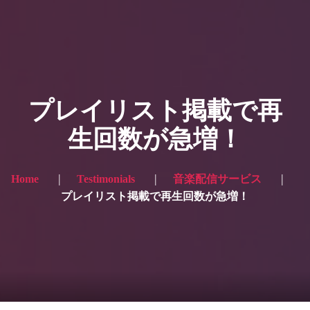
HOME
ギャラリー写真
プレイリスト掲載で再
プランと価格
生回数が急増！
ショップ
ブログ
Home
Testimonials
音楽配信サービス
プレイリスト掲載で再生回数が急増！
サービス一覧1
サービス一覧2
当社実績
Looking for the English site? Click here → English version here
くまのピンクル