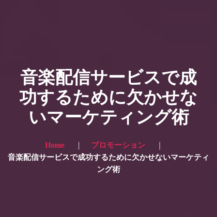
HOME
ギャラリー写真
音楽配信サービスで成
プランと価格
功するために欠かせな
ショップ
いマーケティング術
ブログ
サービス一覧1
Home
プロモーション
サービス一覧2
音楽配信サービスで成功するために欠かせないマーケティ
ング術
当社実績
Looking for the English site? Click here → English version here
くまのピンクル