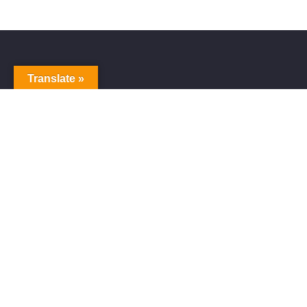
Translate »
ITUNES、SPOTIFY、APPLE MUSIC、その他数百の