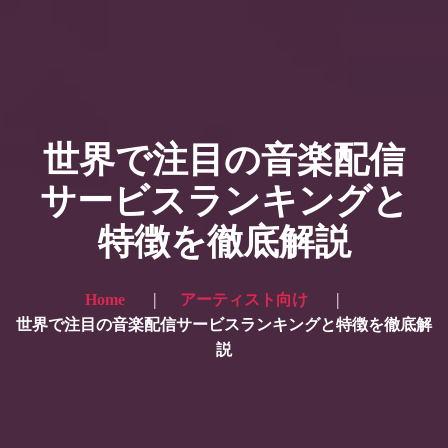
HOME
ギャラリー写真
世界で注目の音楽配信
プランと価格
サービスランキングと
ショップ
特徴を徹底解説
ブログ
サービス一覧1
Home
アーティスト向け
サービス一覧2
世界で注目の音楽配信サービスランキングと特徴を徹底解
説
当社実績
Looking for the English site? Click here → English version here
くまのピンクル