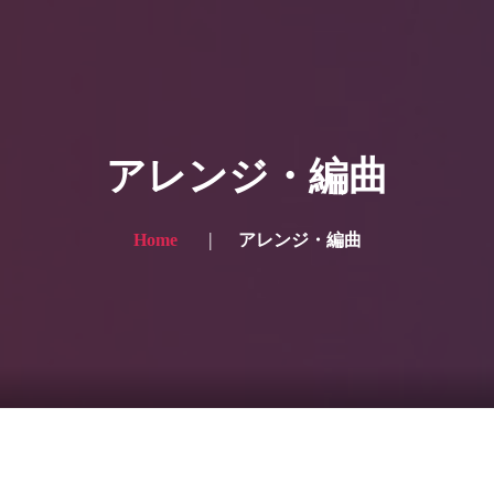
HOME
ギャラリー写真
アレンジ・編曲
プランと価格
ショップ
Home
アレンジ・編曲
ブログ
サービス一覧1
サービス一覧2
当社実績
Looking for the English site? Click here → English version here
くまのピンクル